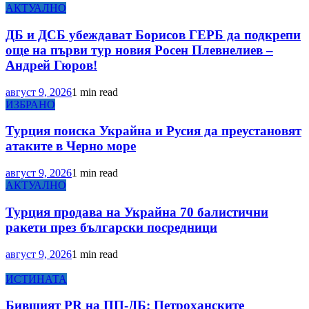
АКТУАЛНО
ДБ и ДСБ убеждават Борисов ГЕРБ да подкрепи
още на първи тур новия Росен Плевнелиев –
Андрей Гюров!
август 9, 2026
1 min read
ИЗБРАНО
Турция поиска Украйна и Русия да преустановят
атаките в Черно море
август 9, 2026
1 min read
АКТУАЛНО
Турция продава на Украйна 70 балистични
ракети през български посредници
август 9, 2026
1 min read
ИСТИНАТА
Бившият PR на ПП-ДБ: Петроханските