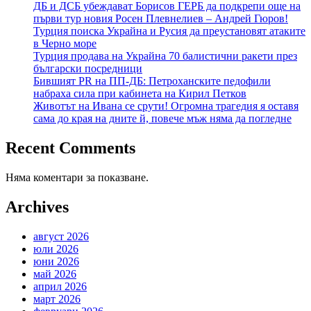
ДБ и ДСБ убеждават Борисов ГЕРБ да подкрепи още на
първи тур новия Росен Плевнелиев – Андрей Гюров!
Турция поиска Украйна и Русия да преустановят атаките
в Черно море
Турция продава на Украйна 70 балистични ракети през
български посредници
Бившият PR на ПП-ДБ: Петроханските педофили
набраха сила при кабинета на Кирил Петков
Животът на Ивана се срути! Огромна трагедия я оставя
сама до края на дните й, повече мъж няма да погледне
Recent Comments
Няма коментари за показване.
Archives
август 2026
юли 2026
юни 2026
май 2026
април 2026
март 2026