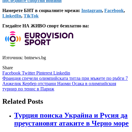
последните спортни новини
Намерете БНТ в социалните мрежи:
Instagram
,
Facebook
,
LinkedIn
,
TikTok
Гледайте НА ЖИВО спорт безплатно на:
Източник: bntnews.bg
Share
Facebook
Twitter
Pinterest
Linkedin
Навигация
Франция спечели олимпийската титла при мъжете по ръбги 7
Анжелик Кербер отстрани Наоми Осака в олимпийския
турнир по тенис в Париж
Related Posts
Турция поиска Украйна и Русия да
преустановят атаките в Черно море