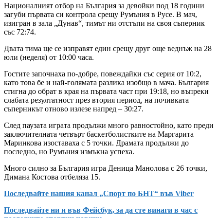
Националният отбор на България за девойки под 18 години
загуби първата си контрола срещу Румъния в Русе. В мач,
изигран в зала „Дунав“, тимът ни отстъпи на своя съперник
със 72:74.
Двата тима ще се изправят един срещу друг още веднъж на 28
юли (неделя) от 10:00 часа.
Гостите започнаха по-добре, повеждайки със серия от 10:2,
като това бе и най-голямата разлика изобщо в мача. България
стигна до обрат в края на първата част при 19:18, но въпреки
слабата резултатност през втория период, на почивката
съперникът отново излезе напред – 30:27.
След паузата играта продължи много равностойно, като преди
заключителната четвърт баскетболистките на Маргарита
Маринкова изоставаха с 5 точки. Драмата продължи до
последно, но Румъния измъкна успеха.
Много силно за България игра Деница Манолова с 26 точки,
Димана Костова отбеляза 15.
Последвайте нашия канал „Спорт по БНТ“ във Viber
Последвайте ни и във Фейсбук, за да сте винаги в час с