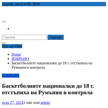
Skip
неделя, август 09, 2026
to
СЕДЕМ БГ
content
Търсене
за:
You are Here
Home
ИЗБРАНО
Баскетболните националки до 18 г. отстъпиха на
Румъния в контрола
ИЗБРАНО
Баскетболните националки до 18 г.
отстъпиха на Румъния в контрола
юли 27, 2024
1 min read
admin