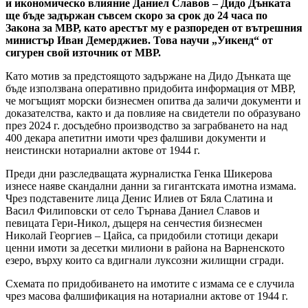
и икономическо влияние Даниел Славов – Дидо Дънката
ще бъде задържан съвсем скоро за срок до 24 часа по
Закона за МВР, като арестът му е разпореден от вътрешния
министър Иван Демерджиев. Това научи „Уикенд“ от
сигурен свой източник от МВР.
Като мотив за предстоящото задържане на Дидо Дънката ще
бъде използвана оперативно придобита информация от МВР,
че могъщият морски бизнесмен опитва да заличи документи и
доказателства, както и да повлияе на свидетели по образувано
през 2024 г. досъдебно производство за заграбването на над
400 декара апетитни имоти чрез фалшиви документи и
неистински нотариални актове от 1944 г.
Преди дни разследващата журналистка Генка Шикерова
изнесе наяве скандални данни за гигантската имотна измама.
Чрез подставените лица Денис Илиев от Бяла Слатина и
Васил Филиповски от село Търнава Даниел Славов и
певицата Гери-Никол, дъщеря на сенчестия бизнесмен
Николай Георгиев – Цайса, са придобили стотици декари
ценни имоти за десетки милиони в района на Варненското
езеро, върху които са вдигнали луксозни жилищни сгради.
Схемата по придобиването на имотите с измама се е случила
чрез масова фалшификация на нотариални актове от 1944 г.