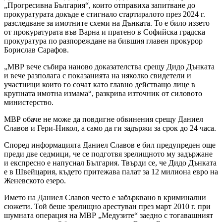
„Прогресивна България“, които отправиха запитване до
прокуратурата докъде е стигнало стартиралото през 2024 г.
разследване за имотните схеми на Дънката. То е било иззето
от прокуратурата във Варна и пратено в Софийска градска
прокуратура по разпореждане на бившия главен прокурор
Борислав Сарафов.
„МВР вече събира наново доказателства срещу Дидо Дънката
и вече разполага с показанията на няколко свидетели и
участници които го сочат като главно действащо лице в
крупната имотна измама“, разкрива източник от силовото
министерство.
МВР обаче не може да повдигне обвинения срещу Даниел
Славов и Гери-Никол, а само да ги задържи за срок до 24 часа.
Според информацията Даниел Славов е бил предупреден още
преди две седмици, че се подготвя зрелищното му задържане
и експресно е напуснал България. Твърди се, че Дидо Дънката
е в Швейцария, където притежава палат за 12 милиона евро на
Женевското езеро.
Името на Даниел Славов често е забърквано в криминални
сюжети. Той беше зрелищно арестуван през март 2010 г. при
шумната операция на МВР „Медузите“ заедно с тогавашният