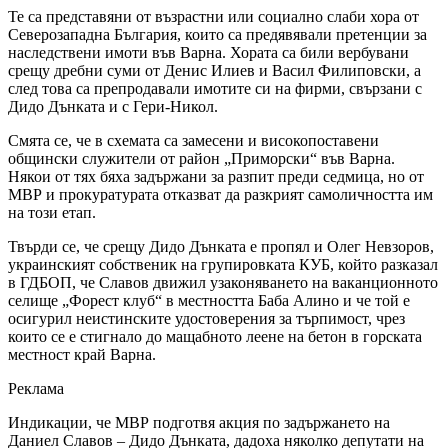
Те са представяни от възрастни или социално слаби хора от
Северозападна България, които са предявявали претенции за
наследствени имоти във Варна. Хората са били вербувани
срещу дребни суми от Денис Илиев и Васил Филиповски, а
след това са препродавали имотите си на фирми, свързани с
Дидо Дънката и с Гери-Никол.
Смята се, че в схемата са замесени и високопоставени
общински служители от район „Приморски“ във Варна.
Някои от тях бяха задържани за разпит преди седмица, но от
МВР и прокуратурата отказват да разкрият самоличността им
на този етап.
Твърди се, че срещу Дидо Дънката е пропял и Олег Невзоров,
украинският собственик на групировката КУБ, който разказал
в ГДБОП, че Славов движил узаконяването на ваканционното
селище „Форест клуб“ в местността Баба Алино и че той е
осигурил неистинските удостоверения за търпимост, чрез
които се е стигнало до мащабното леене на бетон в горската
местност край Варна.
Реклама
Индикации, че МВР подготвя акция по задържането на
Даниел Славов – Дидо Дънката, дадоха няколко депутати на