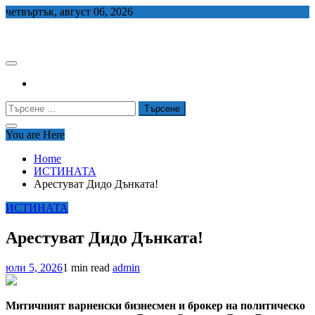
Skip
четвъртък, август 06, 2026
to
СЕДЕМ БГ
content
Търсене
за:
You are Here
Home
ИСТИНАТА
Арестуват Дидо Дънката!
ИСТИНАТА
Арестуват Дидо Дънката!
юли 5, 2026
1 min read
admin
Митичният варненски бизнесмен и брокер на политическо