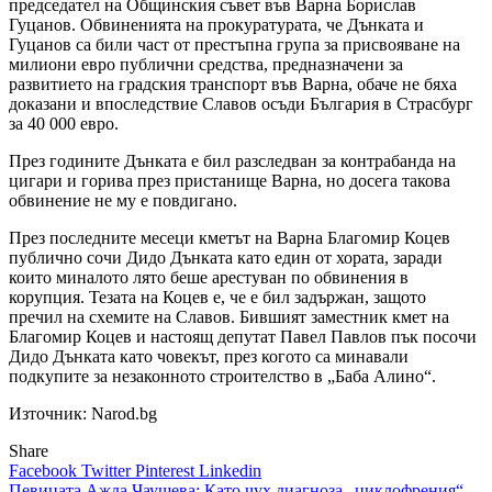
председател на Общинския съвет във Варна Борислав
Гуцанов. Обвиненията на прокуратурата, че Дънката и
Гуцанов са били част от престъпна група за присвояване на
милиони евро публични средства, предназначени за
развитието на градския транспорт във Варна, обаче не бяха
доказани и впоследствие Славов осъди България в Страсбург
за 40 000 евро.
През годините Дънката е бил разследван за контрабанда на
цигари и горива през пристанище Варна, но досега такова
обвинение не му е повдигано.
През последните месеци кметът на Варна Благомир Коцев
публично сочи Дидо Дънката като един от хората, заради
които миналото лято беше арестуван по обвинения в
корупция. Тезата на Коцев е, че е бил задържан, защото
пречил на схемите на Славов. Бившият заместник кмет на
Благомир Коцев и настоящ депутат Павел Павлов пък посочи
Дидо Дънката като човекът, през когото са минавали
подкупите за незаконното строителство в „Баба Алино“.
Източник: Narod.bg
Share
Facebook
Twitter
Pinterest
Linkedin
Певицата Ажда Чаушева: Като чух диагноза „циклофрения“,