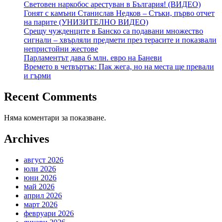
Световен наркобос арестуван в България! (ВИДЕО)
Гонят с камъни Станислав Недков – Стъки, първо отчет
на парите (УНИЗИТЕЛНО ВИДЕО)
Срещу чужденците в Банско са подавани множество
сигнали – хвърляли предмети през терасите и показвали
непристойни жестове
Парламентът дава 6 млн. евро на Баневи
Времето в четвъртък: Пак жега, но на места ще превали
и гърми
Recent Comments
Няма коментари за показване.
Archives
август 2026
юли 2026
юни 2026
май 2026
април 2026
март 2026
февруари 2026