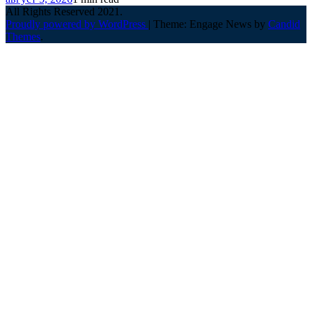
All Rights Reserved 2021.
Proudly powered by WordPress
|
Theme: Engage News by
Candid
Themes
.