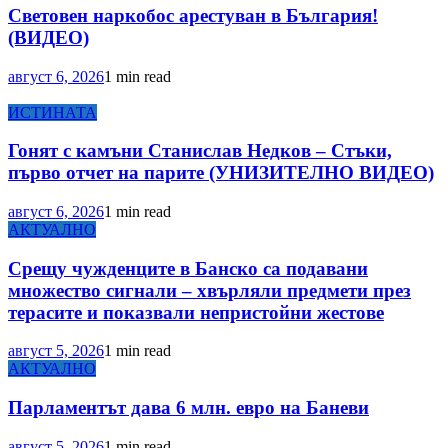
Световен наркобос арестуван в България!
(ВИДЕО)
август 6, 2026
1 min read
ИСТИНАТА
Гонят с камъни Станислав Недков – Стъки,
първо отчет на парите (УНИЗИТЕЛНО ВИДЕО)
август 6, 2026
1 min read
АКТУАЛНО
Срещу чужденците в Банско са подавани
множество сигнали – хвърляли предмети през
терасите и показвали непристойни жестове
август 5, 2026
1 min read
АКТУАЛНО
Парламентът дава 6 млн. евро на Баневи
август 5, 2026
1 min read