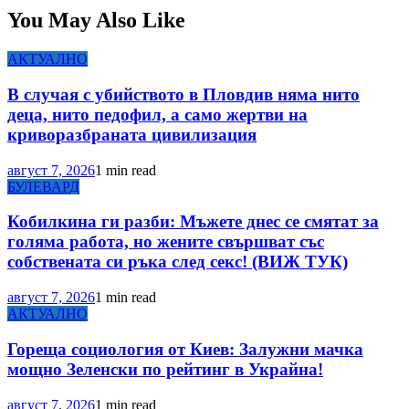
You May Also Like
АКТУАЛНО
В случая с убийството в Пловдив няма нито
деца, нито педофил, а само жертви на
криворазбраната цивилизация
август 7, 2026
1 min read
БУЛЕВАРД
Кобилкина ги разби: Мъжете днес се смятат за
голяма работа, но жените свършват със
собствената си ръка след секс! (ВИЖ ТУК)
август 7, 2026
1 min read
АКТУАЛНО
Гореща социология от Киев: Залужни мачка
мощно Зеленски по рейтинг в Украйна!
август 7, 2026
1 min read