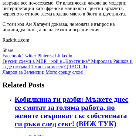
завръща все по-осезаемо. От класически лакове до модерни
интерпретации като френски маникюр с цветни връхчета,
червеното отново заема водещо място в бюти индустрията.
С този ход Ан Хатауей доказва, че модата е въпрос на
индивидуалност, а не на сезонни ограничения.
Razkritia.com
Share
Facebook
Twitter
Pinterest
Linkedin
Навигация
Гнусни схеми в МВР – кой е „Кръстника“ Мирослав Рашков и
къде потъва €1 млн. на месец? (ЧАСТ II)
Лавров за Зеленски: Мопс срещу слон!
Related Posts
Кобилкина ги разби: Мъжете днес
се смятат за голяма работа, но
жените свършват със собствената
си ръка след секс! (ВИЖ ТУК)