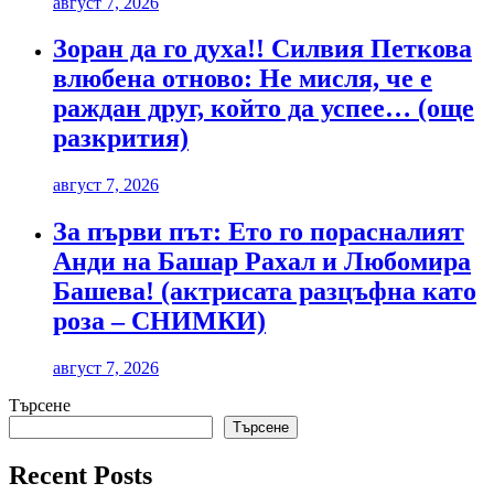
август 7, 2026
Зоран да го духа!! Силвия Петкова
влюбена отново: Не мисля, че е
раждан друг, който да успее… (още
разкрития)
август 7, 2026
За първи път: Ето го порасналият
Анди на Башар Рахал и Любомира
Башева! (актрисата разцъфна като
роза – СНИМКИ)
август 7, 2026
Търсене
Търсене
Recent Posts