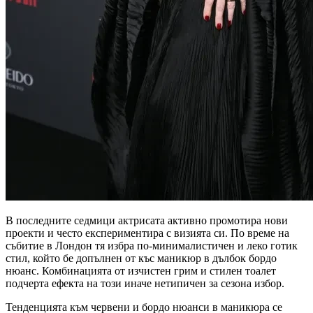
В последните седмици актрисата активно промотира нови
проекти и често експериментира с визията си. По време на
събитие в Лондон тя избра по-минималистичен и леко готик
стил, който бе допълнен от къс маникюр в дълбок бордо
нюанс. Комбинацията от изчистен грим и стилен тоалет
подчерта ефекта на този иначе нетипичен за сезона избор.
Тенденцията към червени и бордо нюанси в маникюра се