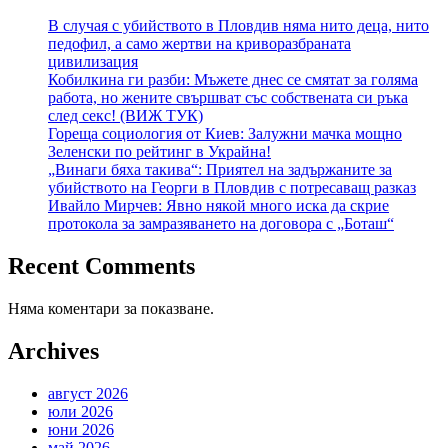
В случая с убийството в Пловдив няма нито деца, нито
педофил, а само жертви на криворазбраната
цивилизация
Кобилкина ги разби: Мъжете днес се смятат за голяма
работа, но жените свършват със собствената си ръка
след секс! (ВИЖ ТУК)
Гореща социология от Киев: Залужни мачка мощно
Зеленски по рейтинг в Украйна!
„Винаги бяха такива“: Приятел на задържаните за
убийството на Георги в Пловдив с потресаващ разказ
Ивайло Мирчев: Явно някой много иска да скрие
протокола за замразяването на договора с „Боташ“
Recent Comments
Няма коментари за показване.
Archives
август 2026
юли 2026
юни 2026
май 2026