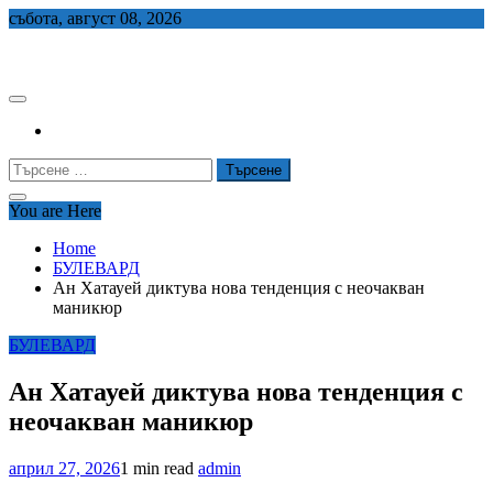
Skip
събота, август 08, 2026
to
СЕДЕМ БГ
content
Търсене
за:
You are Here
Home
БУЛЕВАРД
Ан Хатауей диктува нова тенденция с неочакван
маникюр
БУЛЕВАРД
Ан Хатауей диктува нова тенденция с
неочакван маникюр
април 27, 2026
1 min read
admin