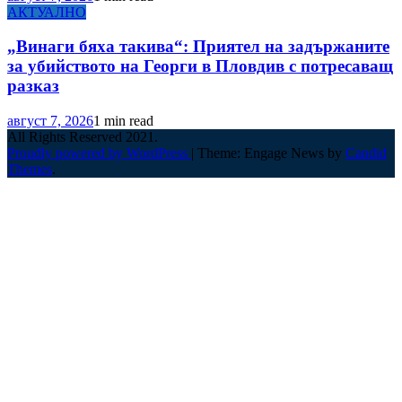
АКТУАЛНО
„Винаги бяха такива“: Приятел на задържаните
за убийството на Георги в Пловдив с потресаващ
разказ
август 7, 2026
1 min read
All Rights Reserved 2021.
Proudly powered by WordPress
|
Theme: Engage News by
Candid
Themes
.