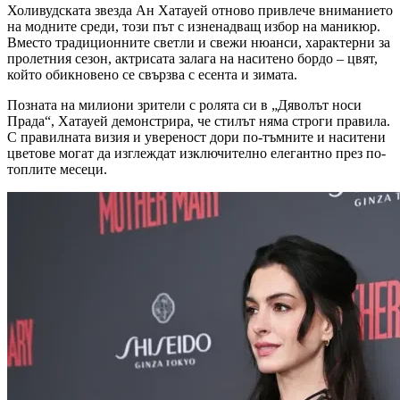
Холивудската звезда Ан Хатауей отново привлече вниманието
на модните среди, този път с изненадващ избор на маникюр.
Вместо традиционните светли и свежи нюанси, характерни за
пролетния сезон, актрисата залага на наситено бордо – цвят,
който обикновено се свързва с есента и зимата.
Позната на милиони зрители с ролята си в „Дяволът носи
Прада“, Хатауей демонстрира, че стилът няма строги правила.
С правилната визия и увереност дори по-тъмните и наситени
цветове могат да изглеждат изключително елегантно през по-
топлите месеци.