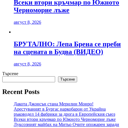
Всеки втори кръчмар по Южното
Черноморие лъже
август 8, 2026
БРУТАЛНО: Лепа Брена се преби
на сцената в Будва (ВИДЕО)
август 8, 2026
Търсене
Търсене
Recent Posts
Дакота Джонсън стана Мерилин Монро!
Арестуваният в Бургас наркобарон от Украйна
ръководел 14 фабрики за дрога в Европейския съюз
Всеки втори кръчмар по Южното Черноморие лъже
Луксозният майбах на Митьо Очите опожарен заради