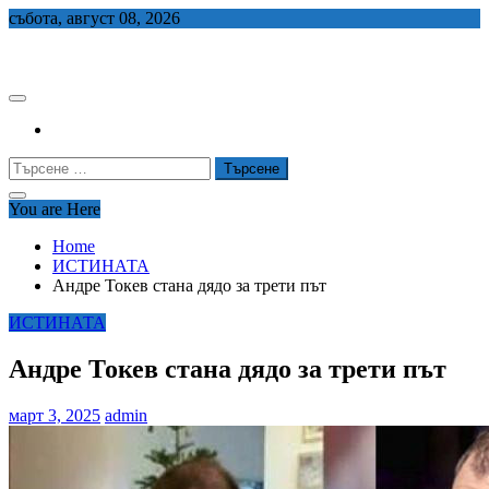
Skip
събота, август 08, 2026
to
СЕДЕМ БГ
content
Търсене
за:
You are Here
Home
ИСТИНАТА
Андре Токев стана дядо за трети път
ИСТИНАТА
Андре Токев стана дядо за трети път
март 3, 2025
admin