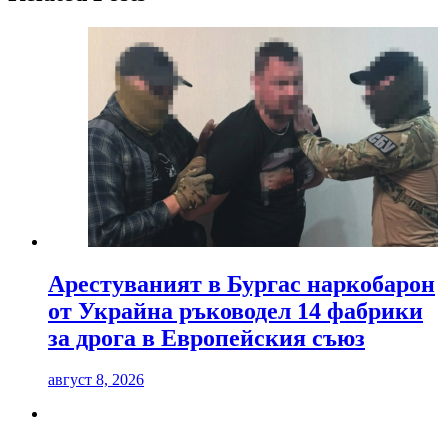
Арестуваният в Бургас наркобарон
от Украйна ръководел 14 фабрики
за дрога в Европейския съюз
август 8, 2026