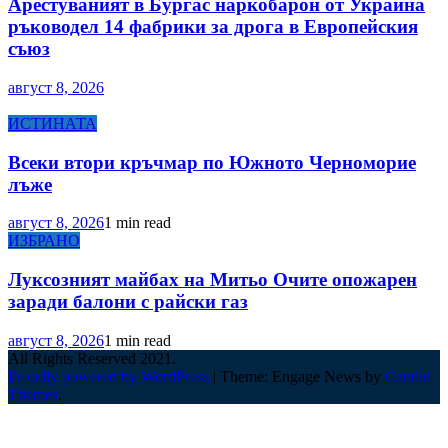
Арестуваният в Бургас наркобарон от Украйна
ръководел 14 фабрики за дрога в Европейския
съюз
август 8, 2026
ИСТИНАТА
Всеки втори кръчмар по Южното Черноморие
лъже
август 8, 2026
1 min read
ИЗБРАНО
Луксозният майбах на Митьо Очите опожарен
заради балони с райски газ
август 8, 2026
1 min read
All Rights Reserved 2021.
Proudly powered by WordPress
|
Theme: Engage News by
Candid
Themes
.