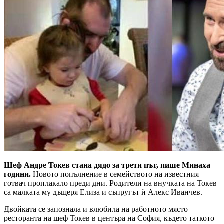
Шеф Андре Токев стана дядо за трети път, пише Минаха
години.
Новото попълнение в семейството на известния
готвач проплакало преди дни. Родители на внучката на Токев
са малката му дъщеря Елиза и съпругът ѝ Алекс Иванчев.
Двойката се запознала и влюбила на работното място –
ресторанта на шеф Токев в центъра на София, където таткото