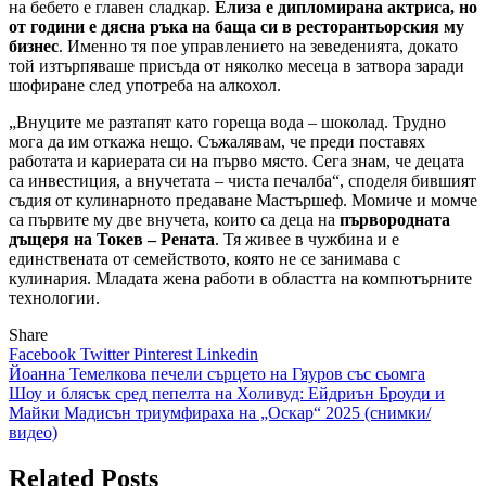
на бебето е главен сладкар.
Елиза е дипломирана актриса, но
от години е дясна ръка на баща си в ресторантьорския му
бизнес
. Именно тя пое управлението на зеведенията, докато
той изтърпяваше присъда от няколко месеца в затвора заради
шофиране след употреба на алкохол.
„Внуците ме разтапят като гореща вода – шоколад. Трудно
мога да им откажа нещо. Съжалявам, че преди поставях
работата и кариерата си на първо място. Сега знам, че децата
са инвестиция, а внучетата – чиста печалба“, споделя бившият
съдия от кулинарното предаване Мастършеф. Момиче и момче
са първите му две внучета, които са деца на
първородната
дъщеря на Токев – Рената
. Тя живее в чужбина и е
единствената от семейството, която не се занимава с
кулинария. Младата жена работи в областта на компютърните
технологии.
Share
Facebook
Twitter
Pinterest
Linkedin
Навигация
Йоанна Темелкова печели сърцето на Гяуров със сьомга
Шоу и блясък сред пепелта на Холивуд: Ейдриън Броуди и
Майки Мадисън триумфираха на „Оскар“ 2025 (снимки/
видео)
Related Posts