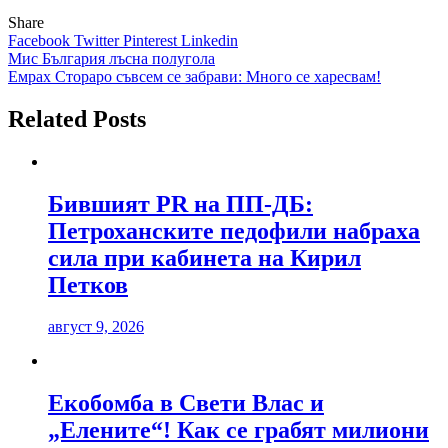
Share
Facebook
Twitter
Pinterest
Linkedin
Навигация
Мис България лъсна полугола
Емрах Стораро съвсем се забрави: Много се харесвам!
Related Posts
Бившият PR на ПП-ДБ:
Петроханските педофили набраха
сила при кабинета на Кирил
Петков
август 9, 2026
Екобомба в Свети Влас и
„Елените“! Как се грабят милиони