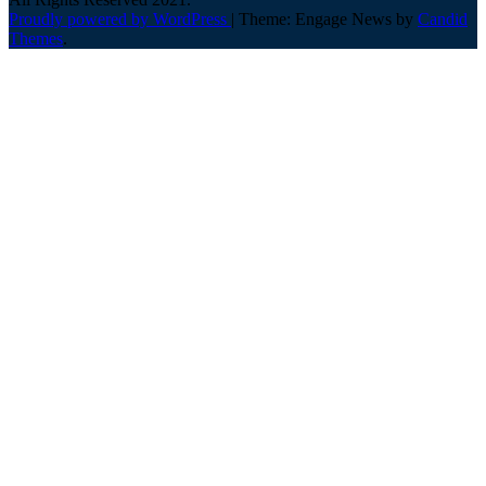
Proudly powered by WordPress
|
Theme: Engage News by
Candid
Themes
.