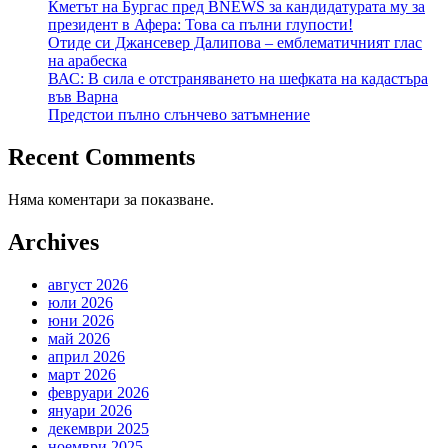
Кметът на Бургас пред BNEWS за кандидатурата му за
президент в Афера: Това са пълни глупости!
Отиде си Джансевер Далипова – емблематичният глас
на арабеска
ВАС: В сила е отстраняването на шефката на кадастъра
във Варна
Предстои пълно слънчево затъмнение
Recent Comments
Няма коментари за показване.
Archives
август 2026
юли 2026
юни 2026
май 2026
април 2026
март 2026
февруари 2026
януари 2026
декември 2025
ноември 2025