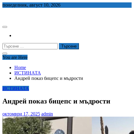
Skip
понеделник, август 10, 2026
to
СЕДЕМ БГ
content
Търсене
за:
You are Here
Home
ИСТИНАТА
Андрей показ бицепс и мъдрости
ИСТИНАТА
Андрей показ бицепс и мъдрости
октомври 17, 2025
admin