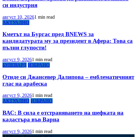
си индустрия
август 10, 2026
1 min read
АКТУАЛНО
Кметът на Бургас пред BNEWS за
кандидатурата му за президент в Афера: Това са
пълни глупости!
август 9, 2026
1 min read
БУЛЕВАРД
ИЗБРАНО
Отиде си Джансевер Далипова – емблематичният
глас на арабеска
август 9, 2026
1 min read
АКТУАЛНО
ИЗБРАНО
ВАС: В сила е отстраняването на шефката на
кадастъра във Варна
август 9, 2026
1 min read
All Rights Reserved 2021.