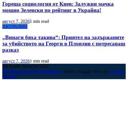
Гореща социология от Киев: Залужни мачка
мощно Зеленски по рейтинг в Украйна!
август 7, 2026
1 min read
АКТУАЛНО
„Винаги бяха такива“: Приятел на задържаните
за убийството на Георги в Пловдив с потресаващ
разказ
август 7, 2026
1 min read
All Rights Reserved 2021.
Proudly powered by WordPress
|
Theme: Engage News by
Candid
Themes
.