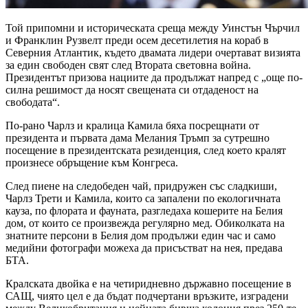
Той припомни и историческата среща между Уинстън Чърчил
и Франклин Рузвелт преди осем десетилетия на кораб в
Северния Атлантик, където двамата лидери очертават визията
за един свободен свят след Втората световна война.
Президентът призова нациите да продължат напред с „още по-
силна решимост да носят свещената си отдаденост на
свободата“.
По-рано Чарлз и кралица Камила бяха посрещнати от
президента и първата дама Мелания Тръмп за сутрешно
посещение в президентската резиденция, след което кралят
произнесе обръщение към Конгреса.
След пиене на следобеден чай, придружен със сладкиши,
Чарлз Трети и Камила, които са запалени по екологичната
кауза, по флората и фауната, разгледаха кошерите на Белия
дом, от които се произвежда регулярно мед. Обиколката на
знатните персони в Белия дом продължи един час и само
медийни фотографи можеха да присъстват на нея, предава
БТА.
Кралската двойка е на четиридневно държавно посещение в
САЩ, чиято цел е да бъдат подчертани връзките, изградени