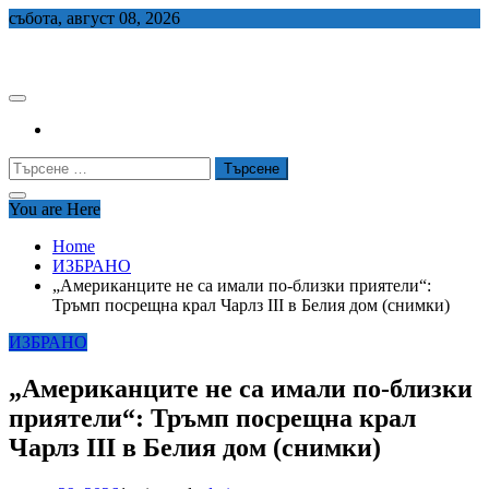
Skip
събота, август 08, 2026
to
СЕДЕМ БГ
content
Търсене
за:
You are Here
Home
ИЗБРАНО
„Американците не са имали по-близки приятели“:
Тръмп посрещна крал Чарлз III в Белия дом (снимки)
ИЗБРАНО
„Американците не са имали по-близки
приятели“: Тръмп посрещна крал
Чарлз III в Белия дом (снимки)