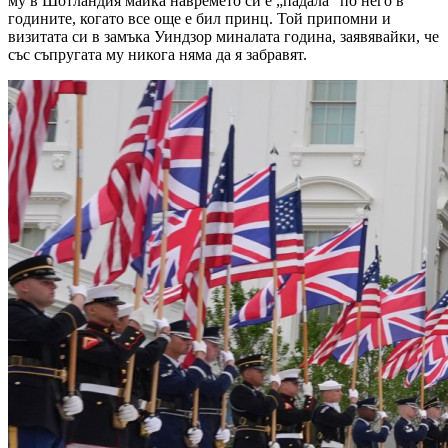
му в Шотландия майка навремето си е „падала“ по него в
годините, когато все още е бил принц. Той припомни и
визитата си в замъка Уиндзор миналата година, заявявайки, че
със съпругата му никога няма да я забравят.