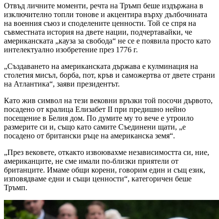
Отвъд личните моменти, речта на Тръмп беше издържана в
изключително топли тонове и акцентира върху дълбочината
на военния съюз и споделените ценности. Той се спря на
съвместната история на двете нации, подчертавайки, че
американската „кауза за свобода“ не се е появила просто като
интелектуално изобретение през 1776 г.
„Създаването на американската държава е кулминация на
столетия мисъл, борба, пот, кръв и саможертва от двете страни
на Атлантика“, заяви президентът.
Като жив символ на тези вековни връзки той посочи дървото,
посадено от кралица Елизабет II при предишно нейно
посещение в Белия дом. По думите му то вече е утроило
размерите си и, също като самите Съединени щати, „е
посадено от британски ръце на американска земя“.
„През вековете, откакто извоювахме независимостта си, ние,
американците, не сме имали по-близки приятели от
британците. Имаме общи корени, говорим един и същ език,
изповядваме едни и същи ценности“, категоричен бешe
Тръмп.