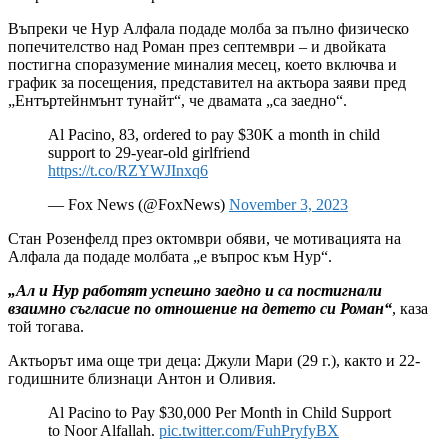
Въпреки че Нур Алфала подаде молба за пълно физическо
попечителство над Роман през септември – и двойката
постигна споразумение миналия месец, което включва и
график за посещения, представител на актьора заяви пред
„Ентъртейнмънт тунайт“, че двамата „са заедно“.
Al Pacino, 83, ordered to pay $30K a month in child
support to 29-year-old girlfriend
https://t.co/RZYWJInxq6
— Fox News (@FoxNews)
November 3, 2023
Стан Розенфелд през октомври обяви, че мотивацията на
Алфала да подаде молбата „е въпрос към Нур“.
„Ал и Нур работят успешно заедно и са постигнали
взаимно съгласие по отношение на детето си Роман“
, каза
той тогава.
Актьорът има още три деца: Джули Мари (29 г.), както и 22-
годишните близнаци Антон и Оливия.
Al Pacino to Pay $30,000 Per Month in Child Support
to Noor Alfallah.
pic.twitter.com/FuhPryfyBX