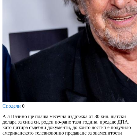
Сподели
0
А
л Пачино ще плаща месечна издръжка от 30 хил. щатски
долара за сина си, роден по-рано тази година, предаде ДПА,
като цитира съдебни документи, до които достъп е получило
американското телевизионно предаване за знаменитости