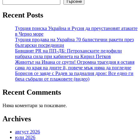
Търсене
Recent Posts
Турция поиска Украйна и Русия да преустановят атаките
в Черно море
Турция продава на Украйна 70 балистични ракети през
български посредници
Бившият PR на ПП-ДБ: Петроханските педофили
набраха сила при кабинета на Кирил Петков
Животът на Ивана се срути! Огромна трагедия я оставя
сама до края на дните й, повече мъж няма да погледне
Борисов се заяде с Радев за падналия дрон: Все едно ги
бяха събрали от плажовете (видео)
Recent Comments
Няма коментари за показване.
Archives
август 2026
юли 2026