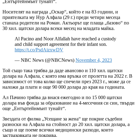
„Ентъртейнмънт тунайт“.
Носителят на награда „Оскар“, който е на 83 години, и
приятелката му Нур Алфала (29 г.) преди четири месеца
станаха родители на Роман. Актьорът ще плаща „базово“ по
30 хил. щатски долара всеки месец на младата майка.
Al Pacino and Noor Alfallah have reached a custody
and child support agreement for their infant son.
https://t.co/PsdAizxwDV
— NBC News (@NBCNews)
November 4, 2023
Той също така трябва да даде авансово и 110 хил. щатски
долара на Алфала, с която има връзка от пролетта на 2022 г. В
зависимост от това колко ще спечели през 2023 г., може да се
наложи да плати и още 90 000 долара до края на годината.
Ал Пачино трябва да внася ежегодно и по 15 000 щатски
долара във фонда за образование на 4-месечния си син, твърди
още „Ентъртейнмънт тунайт“.
Звездата от филма „Усещане за жена“ ще покрие съдебни
разноски на Алфала на стойност до 20 хил. щатски долара, а
също и ще поеме всички медицински разходи, които
застраховката не покрива.