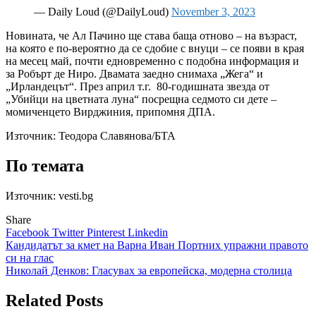
— Daily Loud (@DailyLoud)
November 3, 2023
Новината, че Ал Пачино ще става баща отново – на възраст,
на която е по-вероятно да се сдобие с внуци – се появи в края
на месец май, почти едновременно с подобна информация и
за Робърт де Ниро. Двамата заедно снимаха „Жега“ и
„Ирландецът“. През април т.г. 80-годишната звезда от
„Убийци на цветната луна“ посрещна седмото си дете –
момиченцето Вирджиния, припомня ДПА.
Източник:
Теодора Славянова/БТА
По темата
Източник: vesti.bg
Share
Facebook
Twitter
Pinterest
Linkedin
Навигация
Кандидатът за кмет на Варна Иван Портних упражни правото
си на глас
Николай Денков: Гласувах за европейска, модерна столица
Related Posts