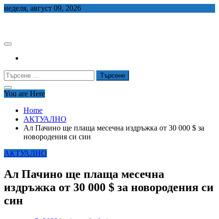
Skip
неделя, август 09, 2026
to
СЕДЕМ БГ
content
Търсене
за:
You are Here
Home
АКТУАЛНО
Ал Пачино ще плаща месечна издръжка от 30 000 $ за
новородения си син
АКТУАЛНО
Ал Пачино ще плаща месечна
издръжка от 30 000 $ за новородения си
син