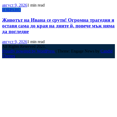
август 9, 2026
1 min read
ИЗБРАНО
Животът на Ивана се срути! Огромна трагедия я
оставя сама до края на дните й, повече мъж няма
да погледне
август 9, 2026
1 min read
All Rights Reserved 2021.
Proudly powered by WordPress
|
Theme: Engage News by
Candid
Themes
.