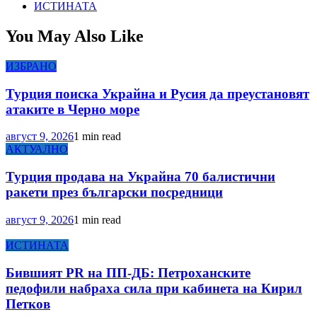
ИСТИНАТА
You May Also Like
ИЗБРАНО
Турция поиска Украйна и Русия да преустановят
атаките в Черно море
август 9, 2026
1 min read
АКТУАЛНО
Турция продава на Украйна 70 балистични
ракети през български посредници
август 9, 2026
1 min read
ИСТИНАТА
Бившият PR на ПП-ДБ: Петроханските
педофили набраха сила при кабинета на Кирил
Петков