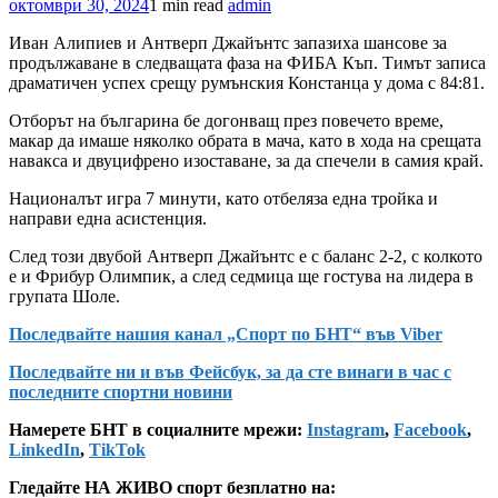
октомври 30, 2024
1 min read
admin
Иван Алипиев и Антверп Джайънтс запазиха шансове за
продължаване в следващата фаза на ФИБА Къп. Тимът записа
драматичен успех срещу румънския Констанца у дома с 84:81.
Отборът на българина бе догонващ през повечето време,
макар да имаше няколко обрата в мача, като в хода на срещата
навакса и двуцифрено изоставане, за да спечели в самия край.
Националът игра 7 минути, като отбеляза една тройка и
направи една асистенция.
След този двубой Антверп Джайънтс е с баланс 2-2, с колкото
е и Фрибур Олимпик, а след седмица ще гостува на лидера в
групата Шоле.
Последвайте нашия канал „Спорт по БНТ“ във Viber
Последвайте ни и във Фейсбук, за да сте винаги в час с
последните спортни новини
Намерете БНТ в социалните мрежи:
Instagram
,
Facebook
,
LinkedIn
,
TikTok
Гледайте НА ЖИВО спорт безплатно на: