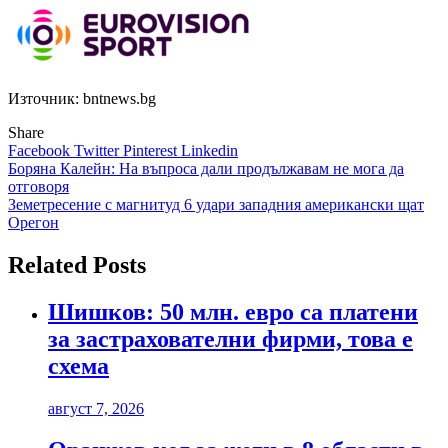
Източник: bntnews.bg
Share
Facebook
Twitter
Pinterest
Linkedin
Навигация
Боряна Калейн: На въпроса дали продължавам не мога да
отговоря
Земетресение с магнитуд 6 удари западния американски щат
Орегон
Related Posts
Шишков: 50 млн. евро са платени
за застрахователни фирми, това е
схема
август 7, 2026