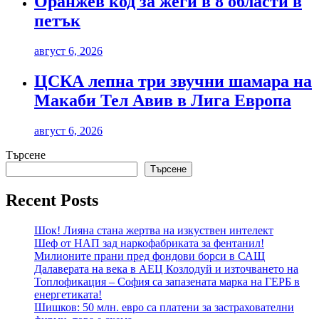
Оранжев код за жеги в 8 области в
петък
август 6, 2026
ЦСКА лепна три звучни шамара на
Макаби Тел Авив в Лига Европа
август 6, 2026
Търсене
Търсене
Recent Posts
Шок! Лияна стана жертва на изкуствен интелект
Шеф от НАП зад наркофабриката за фентанил!
Милионите прани пред фондови борси в САЩ
Далаверата на века в АЕЦ Козлодуй и източването на
Топлофикация – София са запазената марка на ГЕРБ в
енергетиката!
Шишков: 50 млн. евро са платени за застрахователни