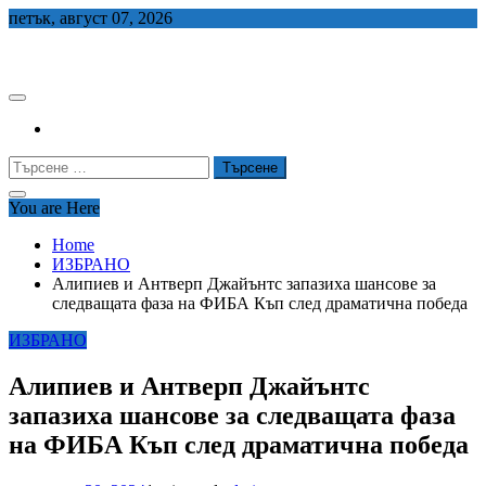
Skip
петък, август 07, 2026
to
СЕДЕМ БГ
content
Търсене
за:
You are Here
Home
ИЗБРАНО
Алипиев и Антверп Джайънтс запазиха шансове за
следващата фаза на ФИБА Къп след драматична победа
ИЗБРАНО
Алипиев и Антверп Джайънтс
запазиха шансове за следващата фаза
на ФИБА Къп след драматична победа