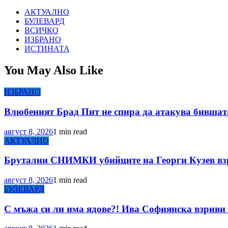
АКТУАЛНО
БУЛЕВАРД
ВСИЧКО
ИЗБРАНО
ИСТИНАТА
You May Also Like
ИЗБРАНО
Влюбеният Брад Пит не спира да атакува бившата
август 8, 2026
1 min read
АКТУАЛНО
Брутални СНИМКИ убийците на Георги Кузев вз
август 8, 2026
1 min read
БУЛЕВАРД
С мъжа си ли има ядове?! Ива Софиянска взриви 