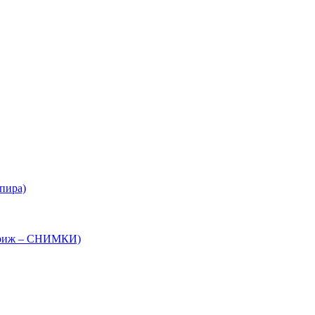
спира)
 Париж – СНИМКИ)