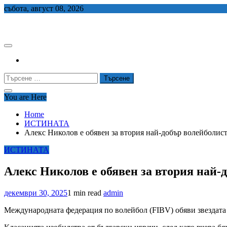
Skip
събота, август 08, 2026
to
СЕДЕМ БГ
content
Търсене
за:
You are Here
Home
ИСТИНАТА
Алекс Николов е обявен за втория най-добър волейболист
ИСТИНАТА
Алекс Николов е обявен за втория най-д
декември 30, 2025
1 min read
admin
Международната федерация по волейбол (FIBV) обяви звездата 