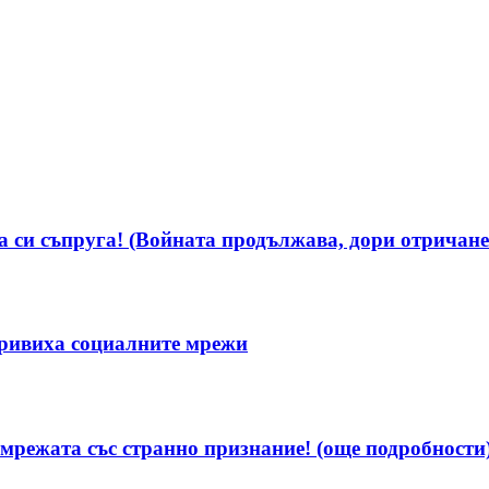
 си съпруга! (Войната продължава, дори отричанет
ривиха социалните мрежи
мрежата със странно признание! (още подробности