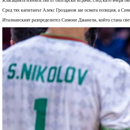
Класацията изобилства от български играчи, след като вчера бя
Сред тях капитанът Алекс Грозданов зае осмата позиция, а Сим
Италианският разпределител Симоне Джанели, който стана свет