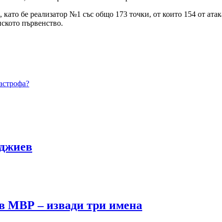
ато бе реализатор №1 със общо 173 точки, от които 154 от атака
нското първенство.
астрофа?
рджиев
в МВР – извади три имена