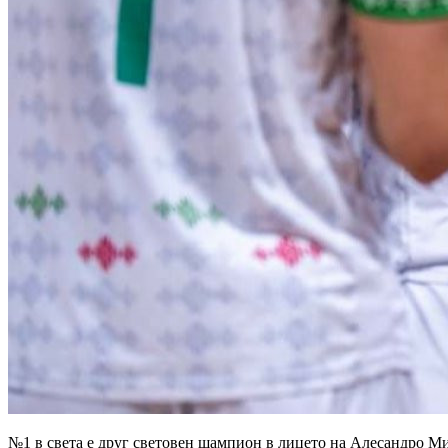
№1 в света е друг световен шампион в лицето на Алесандро Ми