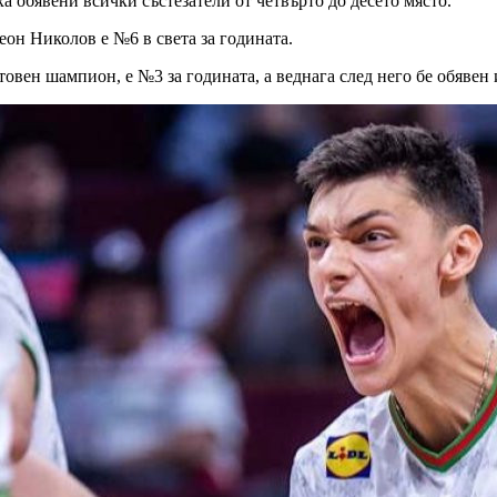
ха обявени всички състезатели от четвърто до десето място.
еон Николов е №6 в света за годината.
овен шампион, е №3 за годината, а веднага след него бе обявен