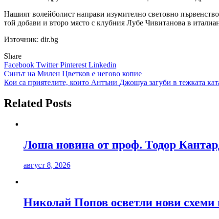
Нашият волейболист направи изумително световно първенство, к
той добави и второ място с клубния Лубе Чивитанова в италиа
Източник: dir.bg
Share
Facebook
Twitter
Pinterest
Linkedin
Навигация
Синът на Милен Цветков е негово копие
Кои са приятелите, които Антъни Джошуа загуби в тежката кат
Related Posts
Лоша новина от проф. Тодор Канта
август 8, 2026
Николай Попов осветли нови схеми 