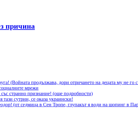
ез причина
уга! (Войната продължава, дори отричането на децата му не го 
социалните мрежи
 със странно признание! (още подробности)
 тази сутрин, се оказа украински!
 Теодор! (от седмица в Сен Тропе, глупакът я води на шопинг в