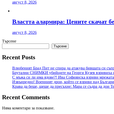
август 8, 2026
Властта алармира: Цените скачат б
август 8, 2026
Търсене
Търсене
Recent Posts
Влюбеният Брад Пит не спира да атакува бившата си съпр
Брутални СНИМКИ убийците на Георги Кузев взривиха 
С мъжа си ли има ядове?! Ива Софиянска взриви мрежата
Извънредно! Военният дрон, който се взриви над България
Крава да беше, щеше да пресъхне: Мара се съдра да дои
Recent Comments
Няма коментари за показване.