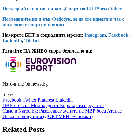
Последвайте нашия канал „Спорт по БНТ“ във Viber
Последвайте ни и във Фейсбук, за да сте винаги в час с
последните спортни новини
Намерете БНТ в социалните мрежи:
Instagram
,
Facebook
,
LinkedIn
,
TikTok
Гледайте НА ЖИВО спорт безплатно на:
Източник: bntnews.bg
Share
Facebook
Twitter
Pinterest
Linkedin
Навигация
ПВУ потъна: Милиарди от Европа, ама друг път
Само в Narod.bg: Разследват жената на МВР боса Атанас
Илков за корупция (ДОКУМЕНТ+снимки)
Related Posts