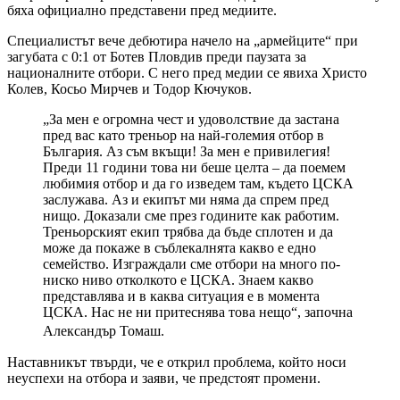
бяха официално представени пред медиите.
Специалистът вече дебютира начело на „армейците“ при
загубата с 0:1 от Ботев Пловдив преди паузата за
националните отбори. С него пред медии се явиха Христо
Колев, Косьо Мирчев и Тодор Кючуков.
„За мен е огромна чест и удоволствие да застана
пред вас като треньор на най-големия отбор в
България. Аз съм вкъщи! За мен е привилегия!
Преди 11 години това ни беше целта – да поемем
любимия отбор и да го изведем там, където ЦСКА
заслужава. Аз и екипът ми няма да спрем пред
нищо. Доказали сме през годините как работим.
Треньорският екип трябва да бъде сплотен и да
може да покаже в съблекалнята какво е едно
семейство. Изграждали сме отбори на много по-
ниско ниво отколкото е ЦСКА. Знаем какво
представлява и в каква ситуация е в момента
ЦСКА. Нас не ни притеснява това нещо“, започна
Александър Томаш.
Наставникът твърди, че е открил проблемa, който носи
неуспехи на отбора и заяви, че предстоят промени.