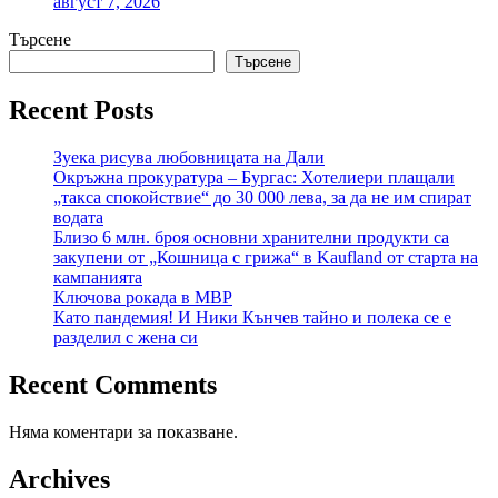
август 7, 2026
Търсене
Търсене
Recent Posts
Зуека рисува любовницата на Дали
Окръжна прокуратура – Бургас: Хотелиери плащали
„такса спокойствие“ до 30 000 лева, за да не им спират
водата
Близо 6 млн. броя основни хранителни продукти са
закупени от „Кошница с грижа“ в Kaufland от старта на
кампанията
Ключова рокада в МВР
Като пандемия! И Ники Кънчев тайно и полека се е
разделил с жена си
Recent Comments
Няма коментари за показване.
Archives