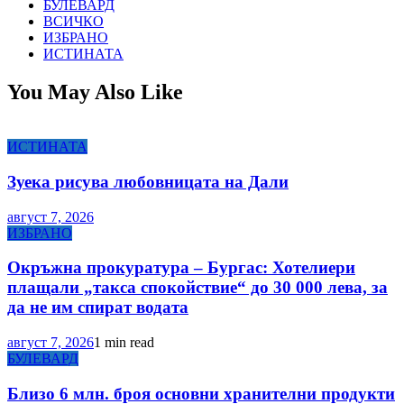
БУЛЕВАРД
ВСИЧКО
ИЗБРАНО
ИСТИНАТА
You May Also Like
ИСТИНАТА
Зуека рисува любовницата на Дали
август 7, 2026
ИЗБРАНО
Окръжна прокуратура – Бургас: Хотелиери
плащали „такса спокойствие“ до 30 000 лева, за
да не им спират водата
август 7, 2026
1 min read
БУЛЕВАРД
Близо 6 млн. броя основни хранителни продукти