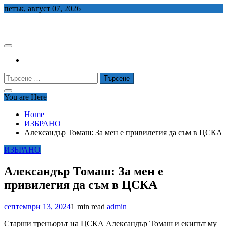
Skip
петък, август 07, 2026
to
СЕДЕМ БГ
content
Търсене
за:
You are Here
Home
ИЗБРАНО
Александър Томаш: За мен е привилегия да съм в ЦСКА
ИЗБРАНО
Александър Томаш: За мен е
привилегия да съм в ЦСКА
септември 13, 2024
1 min read
admin
Старши треньорът на ЦСКА Александър Томаш и екипът му