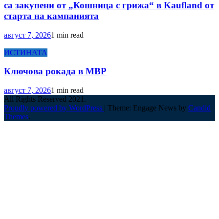
са закупени от „Кошница с грижа“ в Kaufland от
старта на кампанията
август 7, 2026
1 min read
ИСТИНАТА
Ключова рокада в МВР
август 7, 2026
1 min read
All Rights Reserved 2021.
Proudly powered by WordPress
|
Theme: Engage News by
Candid
Themes
.