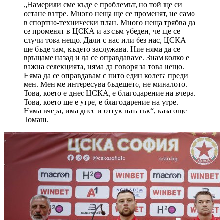
„Намерили сме къде е проблемът, но той ще си
остане вътре. Много неща ще се променят, не само
в спортно-технически план. Много неща трябва да
се променят в ЦСКА и аз съм убеден, че ще се
случи това нещо. Дали с нас или без нас, ЦСКА
ще бъде там, където заслужава. Ние няма да се
връщаме назад и да се оправдаваме. Знам колко е
важна селекцията, няма да говоря за това нещо.
Няма да се оправдавам с нито един колега преди
мен. Мен ме интересува бъдещето, не миналото.
Това, което е днес ЦСКА, е благодарение на вчера.
Това, което ще е утре, е благодарение на утре.
Няма вчера, има днес и оттук нататък“, каза още
Томаш.