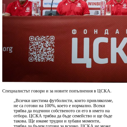
Специалистът говори и за новите попълнения в ЦСКА.
„Всички шестима футболисти, които привлякохме,
не са готови на 100%, което е нормално. Всеки
трябва да подчини собственото си его в името на
отбора. ЦСКА трябва да бъде семейство и ще бъде
такова. Ще имаме трудни и хубави моменти,
трябва да бъдем готови за всичко. ЦСКА не може