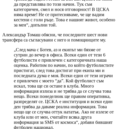
да представлява по този начин. Тук съм
категоричен, смел и нося отговорност! В ЦСКА
няма време! Не се притесняваме, че ще вадим
кестени с голи ръце. Това е нашият живот, особено
за мен“, допълни той.
Александър Томаш обясни, че последните шест нови
трансфера са съгласувани с него и помощниците му.
„След мача с Ботев, аз и екипът ми бяхме от
сутрин до вечер в офиса. Всеки един от тези 6
футболисти е привлечен с категоричната наша
оценка. Работим по начин, по който футболистите
пристигат, след това достигат при екипа ми и
последната дума е моя. Всеки един от тези играчи
е привлечен с моето “да”. Кой футболист съм
искал, това ще си остане в клуба. Много
информация излиза и не трябва да се случва това
нещо. Всеки понеделник ще правим оперативка,
разпределят се. ЦСКА е институция и всеки един
ден трябва да даваме реална информация. Това
нещо ще се случва оттук нататък. Ако не излезе от
клуба или от мен, считайте всяка друга
информация за SMS от космоса“, добави бившият
футболен национал.