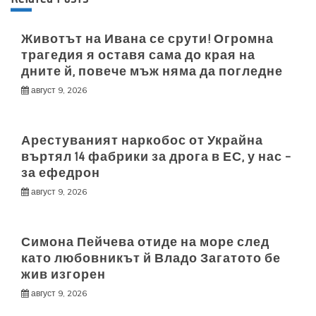
Животът на Ивана се срути! Огромна
трагедия я оставя сама до края на
дните й, повече мъж няма да погледне
август 9, 2026
Арестуваният наркобос от Украйна
въртял 14 фабрики за дрога в ЕС, у нас –
за ефедрон
август 9, 2026
Симона Пейчева отиде на море след
като любовникът й Владо Загатото бе
жив изгорен
август 9, 2026