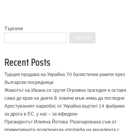
Търсене
Търсене
Recent Posts
Турция продава на Украйна 70 балистични ракети през
български посредници
Животът на Ивана се срути! Огромна трагедия я оставя
сама до края на дните й, повече мъж няма да погледне
Арестуваният наркобос от Украйна въртял 14 фабрики
за дрога в ЕС, у нас – за ефедрон
Президентът Илияна Йотова: Разочарована съм от
примитивната политическа употреба на инцидента с