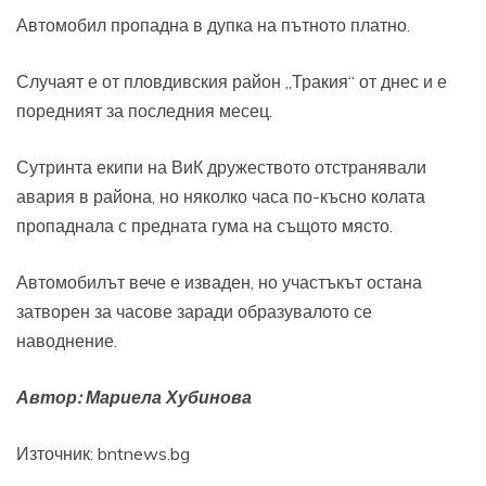
Автомобил пропадна в дупка на пътното платно.
Случаят е от пловдивския район „Тракия“ от днес и е
поредният за последния месец.
Сутринта екипи на ВиК дружеството отстранявали
авария в района, но няколко часа по-късно колата
пропаднала с предната гума на същото място.
Автомобилът вече е изваден, но участъкът остана
затворен за часове заради образувалото се
наводнение.
Автор: Мариела Хубинова
Източник: bntnews.bg