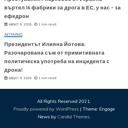
въртял 14 фабрики за дрога в ЕС, у нас – за
ефедрон
август 9, 2026
1 min read
АКТУАЛНО
Президентът Илияна Йотова:
Разочарована съм от примитивната
политическа употреба на инцидента с
дрона!
август 9, 2026
1 min read
All Rights Reserved 2021.
Proudly powered by WordPress
|
Theme: Engage
News by
Candid Themes
.