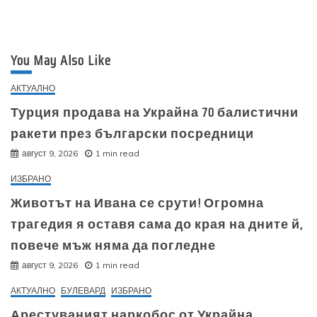
You May Also Like
АКТУАЛНО
Турция продава на Украйна 70 балистични
ракети през български посредници
август 9, 2026
1 min read
ИЗБРАНО
Животът на Ивана се срути! Огромна
трагедия я оставя сама до края на дните й,
повече мъж няма да погледне
август 9, 2026
1 min read
АКТУАЛНО
БУЛЕВАРД
ИЗБРАНО
Арестуваният наркобос от Украйна