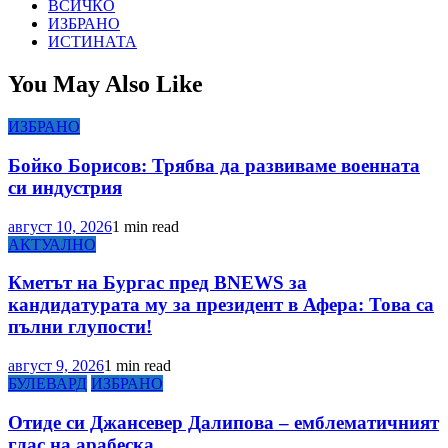
ВСИЧКО
ИЗБРАНО
ИСТИНАТА
You May Also Like
ИЗБРАНО
Бойко Борисов: Трябва да развиваме военната
си индустрия
август 10, 2026
1 min read
АКТУАЛНО
Кметът на Бургас пред BNEWS за
кандидатурата му за президент в Афера: Това са
пълни глупости!
август 9, 2026
1 min read
БУЛЕВАРД
ИЗБРАНО
Отиде си Джансевер Далипова – емблематичният
глас на арабеска