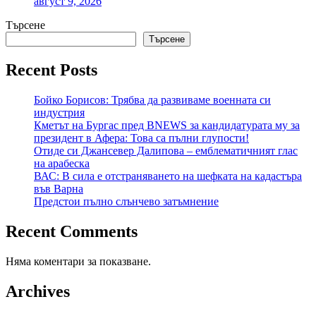
август 9, 2026
Търсене
Търсене
Recent Posts
Бойко Борисов: Трябва да развиваме военната си
индустрия
Кметът на Бургас пред BNEWS за кандидатурата му за
президент в Афера: Това са пълни глупости!
Отиде си Джансевер Далипова – емблематичният глас
на арабеска
ВАС: В сила е отстраняването на шефката на кадастъра
във Варна
Предстои пълно слънчево затъмнение
Recent Comments
Няма коментари за показване.
Archives