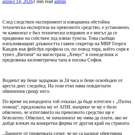
април 14, 2026
1 min read
admin
След следствен експеримент и извършена обстойна
техническа експертиза на превозното средство, е установено,
че камионът е бил технически изправен и е могъл да се
придвижи на собствен ход извън тунела. Това съобщи
изпълняващият длъжността главен секретар на МВР Георги
Кандев във фейсбук профила си, по повод тира, който спря в
тунел „Витиня“ на магистрала „Хемус“ в понеделник и
предизвика километрична тапа в посока София.
Водачът му беше задържан за 24 часа и беше освободен от
ареста днес следобед. На този етап няма повдигнати
обвинения срещу него.
По време на инцидента той отказал да бъде изтеглен с „Пътна
помощ“, предложена му от АПИ, въпреки че му е било
обяснено, че изтеглянето на превозното средство ще е
безплатно. Обяснил, че началникът му няма да плати, ако не
дойде влекач на конкретна фирма от другия край на страната.
„Данните от проверката сочат, че не са налице обективни