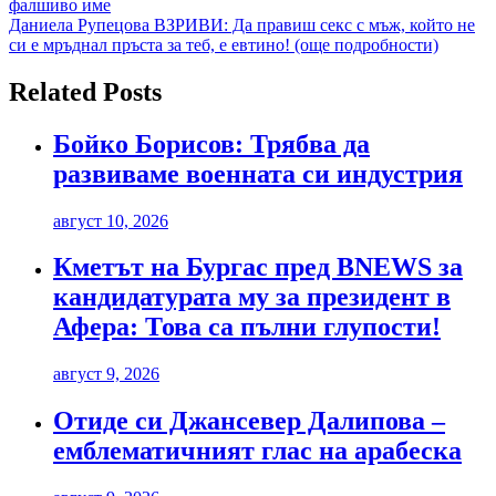
фалшиво име
Даниела Рупецова ВЗРИВИ: Да правиш секс с мъж, който не
си е мръднал пръста за теб, е евтино! (още подробности)
Related Posts
Бойко Борисов: Трябва да
развиваме военната си индустрия
август 10, 2026
Кметът на Бургас пред BNEWS за
кандидатурата му за президент в
Афера: Това са пълни глупости!
август 9, 2026
Отиде си Джансевер Далипова –
емблематичният глас на арабеска