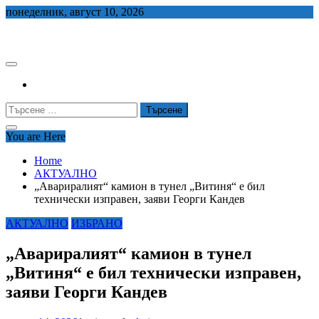
Skip
понеделник, август 10, 2026
to
СЕДЕМ БГ
content
Търсене
за:
You are Here
Home
АКТУАЛНО
„Авариралият“ камион в тунел „Витиня“ е бил
технически изправен, заяви Георги Кандев
АКТУАЛНО
ИЗБРАНО
„Авариралият“ камион в тунел
„Витиня“ е бил технически изправен,
заяви Георги Кандев