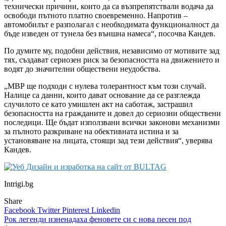
технически причини, които да са възпрепятствали водача да
освободи пътното платно своевременно. Напротив –
автомобилът е разполагал с необходимата функционалност да
бъде изведен от тунела без външна намеса“, посочва Кандев.
По думите му, подобни действия, независимо от мотивите зад
тях, създават сериозен риск за безопасността на движението и
водят до значителни обществени неудобства.
„МВР ще подходи с нулева толерантност към този случай.
Налице са данни, които дават основание да се разглежда
случилото се като умишлен акт на саботаж, застрашил
безопасността на гражданите и довел до сериозни обществени
последици. Ще бъдат използвани всички законови механизми
за пълното разкриване на обективната истина и за
установяване на лицата, стоящи зад тези действия“, уверява
Кандев.
Intrigi.bg
Share
Facebook
Twitter
Pinterest
Linkedin
Навигация
Рок легенди изненадаха феновете си с нова песен под